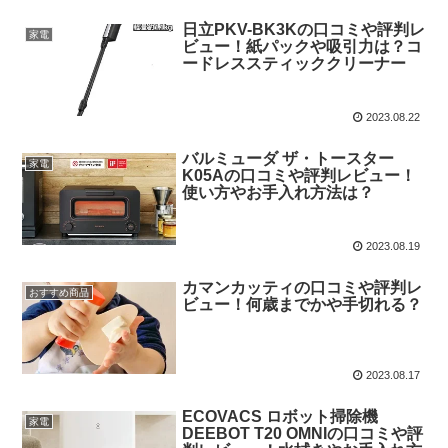
日立PKV-BK3Kの口コミや評判レ
家電
ビュー！紙パックや吸引力は？コ
ードレススティッククリーナー
2023.08.22
バルミューダ ザ・トースター
家電
K05Aの口コミや評判レビュー！
使い方やお手入れ方法は？
2023.08.19
カマンカッティの口コミや評判レ
おすすめ商品
ビュー！何歳までかや手切れる？
2023.08.17
ECOVACS ロボット掃除機
家電
DEEBOT T20 OMNIの口コミや評