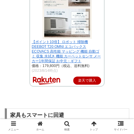
【ポイント10倍】 ロボット 掃除機
DEEBOT T20 OMNI エコバックス
ECOVACS 高性能 マッピング 機能 自動ゴ
ミ 収集 水拭き 機能 カーペットセンサ メー
カー1年間保証 お中元・ギフト
価格：179,800円（税込、送料無料)
(2023/8/14時点)
楽天で購入
家具もスマートに回避
メニュー
ホーム
検索
トップ
サイドバー
走行中の障害物をリアルタイムで3D スキャンします。暗