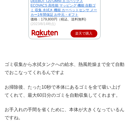
DEEBOT T20 OMNI エコバックス
ECOVACS 高性能 マッピング 機能 自動ゴ
ミ 収集 水拭き 機能 カーペットセンサ メー
カー1年間保証 お中元・ギフト
価格：179,800円（税込、送料無料)
(2023/8/14時点)
楽天で購入
ゴミ収集から水拭タンクへの給水、熱風乾燥まで全て自動
でおこなってくれるんですよ
お掃除後、たった10秒で本体にあるゴミを全て吸い上げ
てくれて、最大60日分のゴミを自動収集してくれます。
お手入れの手間を省くために、本体が大きくなっているん
ですね。