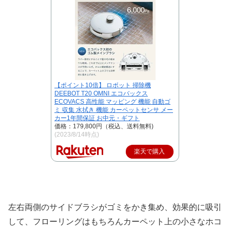
【ポイント10倍】 ロボット 掃除機
DEEBOT T20 OMNI エコバックス
ECOVACS 高性能 マッピング 機能 自動ゴ
ミ 収集 水拭き 機能 カーペットセンサ メー
カー1年間保証 お中元・ギフト
価格：179,800円（税込、送料無料)
(2023/8/14時点)
楽天で購入
左右両側のサイドブラシがゴミをかき集め、効果的に吸引
して、フローリングはもちろんカーペット上の小さなホコ