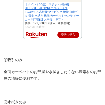
【ポイント10倍】 ロボット 掃除機
DEEBOT T20 OMNI エコバックス
ECOVACS 高性能 マッピング 機能 自動ゴ
ミ 収集 水拭き 機能 カーペットセンサ メー
カー1年間保証 お中元・ギフト
価格：179,800円（税込、送料無料)
(2023/8/14時点)
楽天で購入
①吸引のみ
全面カーペットのお部屋や水拭きしたくない床素材のお部
屋の清掃に便利です。
②水拭きのみ