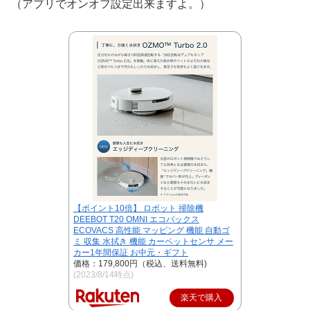
（アプリでオンオフ設定出来ますよ。）
【ポイント10倍】 ロボット 掃除機
DEEBOT T20 OMNI エコバックス
ECOVACS 高性能 マッピング 機能 自動ゴ
ミ 収集 水拭き 機能 カーペットセンサ メー
カー1年間保証 お中元・ギフト
価格：179,800円（税込、送料無料)
(2023/8/14時点)
楽天で購入