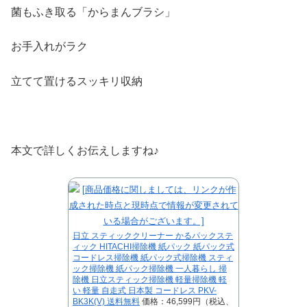
菌もふき取る「からまんブラシ」
お手入れがラク
立てて置けるスッキリ収納
本文で詳しくお伝えしますね♪
日立 スティッククリーナー かるパックステ
ィック HITACHI掃除機 紙パック 紙パック式
コードレス掃除機 紙パック式掃除機 スティ
ック掃除機 紙パック掃除機 一人暮らし 掃
除機 日立スティック掃除機 軽量掃除機 軽
い 軽量 自走式 日本製 コードレス PKV-
BK3K(V) 送料無料
価格：46,599円（税込、