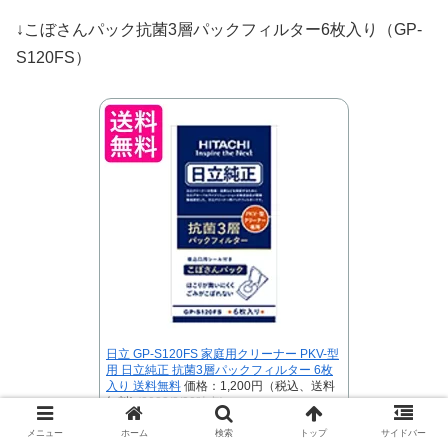
↓こぼさんパック抗菌3層パックフィルター6枚入り（GP-
S120FS）
日立 GP-S120FS 家庭用クリーナー PKV-型
用 日立純正 抗菌3層パックフィルター 6枚
入り 送料無料
価格：1,200円（税込、送料
無料)
(2023/8/20時点)
楽天で購入
メニュー
ホーム
検索
トップ
サイドバー