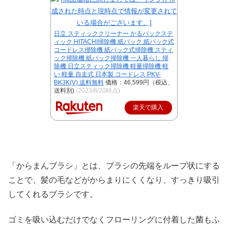
日立 スティッククリーナー かるパックステ
ィック HITACHI掃除機 紙パック 紙パック式
コードレス掃除機 紙パック式掃除機 スティ
ック掃除機 紙パック掃除機 一人暮らし 掃
除機 日立スティック掃除機 軽量掃除機 軽
い 軽量 自走式 日本製 コードレス PKV-
BK3K(V) 送料無料
価格：46,599円（税込、
送料別)
(2023/8/20時点)
楽天で購入
「からまんブラシ」とは、ブラシの先端をループ状にする
ことで、髪の毛などがからまりにくくなり、すっきり吸引
してくれるブラシです。
ゴミを吸い込むだけでなくフローリングに付着した菌もふ