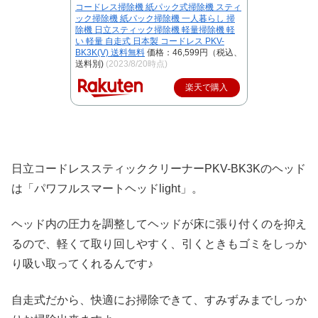
コードレス掃除機 紙パック式掃除機 スティ
ック掃除機 紙パック掃除機 一人暮らし 掃
除機 日立スティック掃除機 軽量掃除機 軽
い 軽量 自走式 日本製 コードレス PKV-
BK3K(V) 送料無料
価格：46,599円（税込、
送料別)
(2023/8/20時点)
楽天で購入
日立コードレススティッククリーナーPKV-BK3Kのヘッド
は「パワフルスマートヘッドlight」。
ヘッド内の圧力を調整してヘッドが床に張り付くのを抑え
るので、軽くて取り回しやすく、引くときもゴミをしっか
り吸い取ってくれるんです♪
自走式だから、快適にお掃除できて、すみずみまでしっか