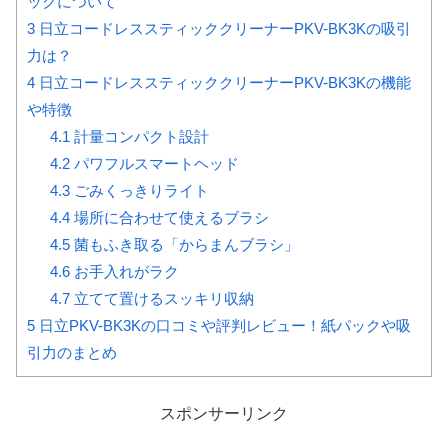
ックについて
3
日立コードレススティッククリーナーPKV-BK3Kの吸引
力は？
4
日立コードレススティッククリーナーPKV-BK3Kの機能
や特徴
4.1
計量コンパクト設計
4.2
パワフルスマートヘッド
4.3
ごみくっきりライト
4.4
場所に合わせて使えるブラシ
4.5
菌もふき取る「からまんブラシ」
4.6
お手入れがラク
4.7
立てて置けるスッキリ収納
5
日立PKV-BK3Kの口コミや評判レビュー！紙パックや吸
引力のまとめ
スポンサーリンク