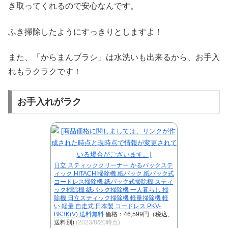
き取ってくれるので安心なんです。
ふき掃除したようにすっきりとしますよ！
また、「からまんブラシ」は水洗いも出来るから、お手入
れもラクラクです！
お手入れがラク
日立 スティッククリーナー かるパックステ
ィック HITACHI掃除機 紙パック 紙パック式
コードレス掃除機 紙パック式掃除機 スティ
ック掃除機 紙パック掃除機 一人暮らし 掃
除機 日立スティック掃除機 軽量掃除機 軽
い 軽量 自走式 日本製 コードレス PKV-
BK3K(V) 送料無料
価格：46,599円（税込、
送料別)
(2023/8/20時点)