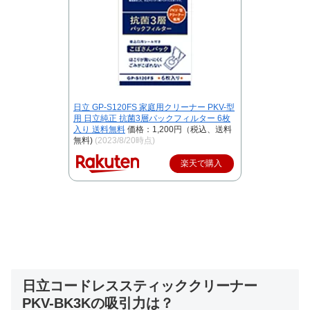
日立 GP-S120FS 家庭用クリーナー PKV-型
用 日立純正 抗菌3層パックフィルター 6枚
入り 送料無料
価格：1,200円（税込、送料
無料)
(2023/8/20時点)
楽天で購入
日立コードレススティッククリーナー
PKV-BK3Kの吸引力は？